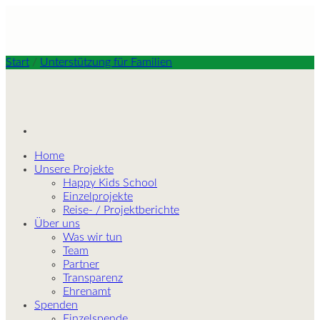
Skip
to
content
Start
/
Unterstützung für Familien
Home
Unsere Projekte
Happy Kids School
Einzelprojekte
Reise- / Projektberichte
Über uns
Was wir tun
Team
Partner
Transparenz
Ehrenamt
Spenden
Einzelspende