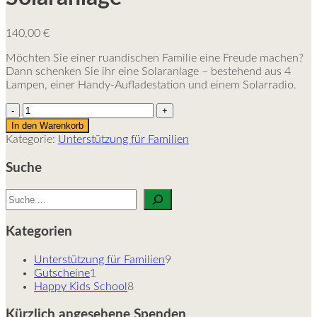
140,00
€
Möchten Sie einer ruandischen Familie eine Freude machen?
Dann schenken Sie ihr eine Solaranlage – bestehend aus 4
Lampen, einer Handy-Aufladestation und einem Solarradio.
Solaranlage
Menge
In den Warenkorb
Kategorie:
Unterstützung für Familien
Suche
Suchen
Kategorien
9
Unterstützung für Familien
9
1
Produkte
Gutscheine
1
Produkt
8
Happy Kids School
8
Produkte
Kürzlich angesehene Spenden