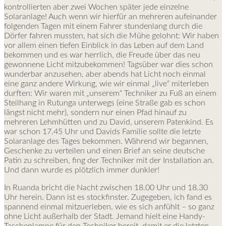
kontrollierten aber zwei Wochen später jede einzelne
Solaranlage! Auch wenn wir hierfür an mehreren aufeinander
folgenden Tagen mit einem Fahrer stundenlang durch die
Dörfer fahren mussten, hat sich die Mühe gelohnt: Wir haben
vor allem einen tiefen Einblick in das Leben auf dem Land
bekommen und es war herrlich, die Freude über das neu
gewonnene Licht mitzubekommen! Tagsüber war dies schon
wunderbar anzusehen, aber abends hat Licht noch einmal
eine ganz andere Wirkung, wie wir einmal „live“ miterleben
durften: Wir waren mit „unserem“ Techniker zu Fuß an einem
Steilhang in Rutunga unterwegs (eine Straße gab es schon
längst nicht mehr), sondern nur einen Pfad hinauf zu
mehreren Lehmhütten und zu David, unserem Patenkind. Es
war schon 17.45 Uhr und Davids Familie sollte die letzte
Solaranlage des Tages bekommen. Während wir begannen,
Geschenke zu verteilen und einen Brief an seine deutsche
Patin zu schreiben, fing der Techniker mit der Installation an.
Und dann wurde es plötzlich immer dunkler!
In Ruanda bricht die Nacht zwischen 18.00 Uhr und 18.30
Uhr herein. Dann ist es stockfinster. Zugegeben, ich fand es
spannend einmal mitzuerleben, wie es sich anfühlt – so ganz
ohne Licht außerhalb der Stadt. Jemand hielt eine Handy-
Taschenlampe für den Techniker bereit, damit er die letzten