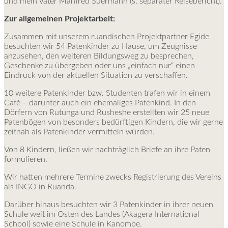
und mein Vater Manfred Suermann (s. separater Reisebericht).
Zur allgemeinen Projektarbeit:
Zusammen mit unserem ruandischen Projektpartner Egide
besuchten wir 54 Patenkinder zu Hause, um Zeugnisse
anzusehen, den weiteren Bildungsweg zu besprechen,
Geschenke zu übergeben oder uns „einfach nur“ einen
Eindruck von der aktuellen Situation zu verschaffen.
10 weitere Patenkinder bzw. Studenten trafen wir in einem
Café – darunter auch ein ehemaliges Patenkind. In den
Dörfern von Rutunga und Rusheshe erstellten wir 25 neue
Patenbögen von besonders bedürftigen Kindern, die wir gerne
zeitnah als Patenkinder vermitteln würden.
Von 8 Kindern, ließen wir nachträglich Briefe an ihre Paten
formulieren.
Wir hatten mehrere Termine zwecks Registrierung des Vereins
als INGO in Ruanda.
Darüber hinaus besuchten wir 3 Patenkinder in ihrer neuen
Schule weit im Osten des Landes (Akagera International
School) sowie eine Schule in Kanombe.