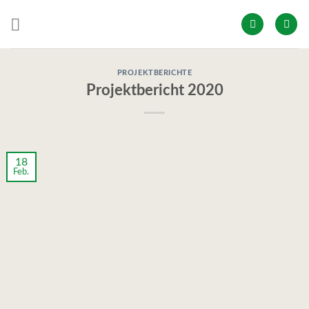
Skip
to
content
PROJEKTBERICHTE
Projektbericht 2020
18
Feb.